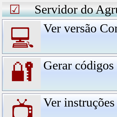
Servidor do Agr
☑
Ver versão Co
💻
Gerar código
🔐
Ver instruçõe
📺