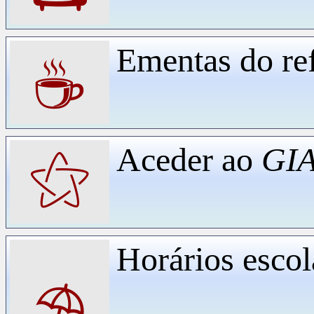
Ementas do ref
☕
Aceder ao
GIA
⚝
Horários escol
⛱