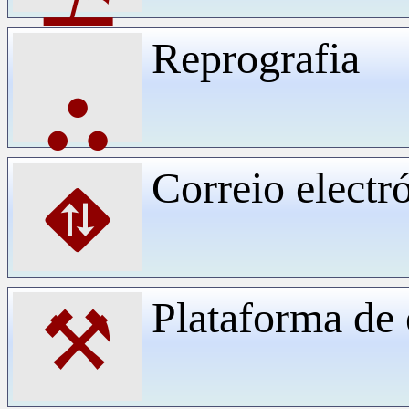
Reprografia
⛬
Correio electr
⛖
Plataforma d
⚒