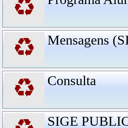
♻
Mensagens (
♻
Consulta
♻
SIGE PUBLI