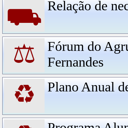
Relação de ne
⛟
Fórum do Agr
⚖
Fernandes
Plano Anual d
♻
Programa Alu