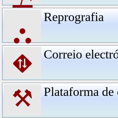
Reprografia
⛬
Correio electr
⛖
Plataforma d
⚒