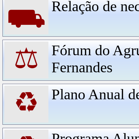
Relação de ne
⛟
Fórum do Agr
⚖
Fernandes
Plano Anual d
♻
Programa Alu