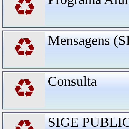
♻
Mensagens (
♻
Consulta
♻
SIGE PUBLI