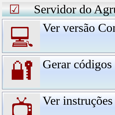
Servidor do Agr
☑
Ver versão Co
💻
Gerar código
🔐
Ver instruçõe
📺