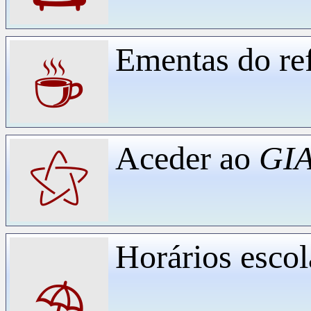
Ementas do ref
☕
Aceder ao
GIA
⚝
Horários escol
⛱