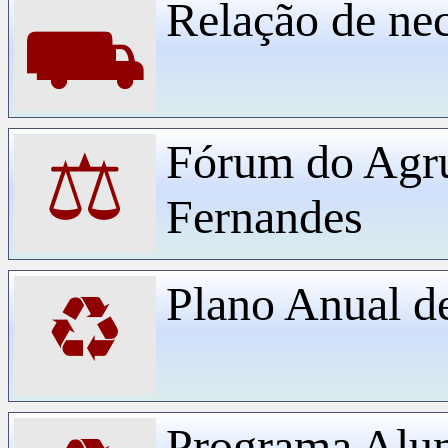
Relação de ne
⛟
Fórum do Agr
⚖
Fernandes
Plano Anual d
♻
Programa Alu