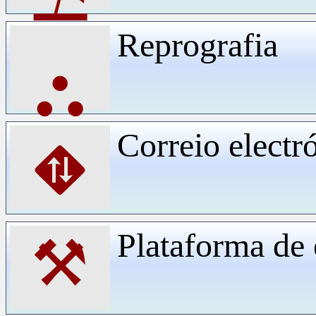
Reprografia
⛬
Correio electr
⛖
Plataforma d
⚒