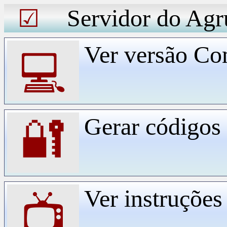
Servidor do Agr
☑
Ver versão Co
💻
Gerar código
🔐
Ver instruçõe
📺