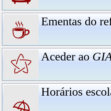
Ementas do ref
☕
Aceder ao
GIA
⚝
Horários escol
⛱