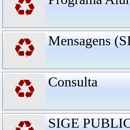
♻
Mensagens (
♻
Consulta
♻
SIGE PUBLI