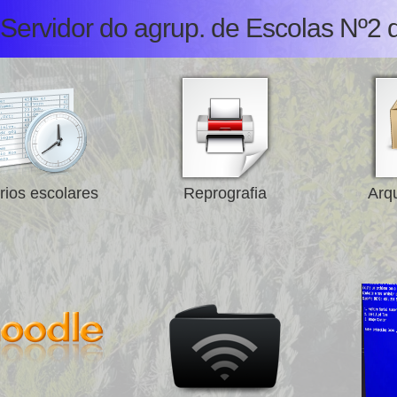
Servidor do agrup. de Escolas Nº2 
rios escolares
Reprografia
Arqu