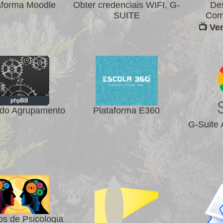
aforma Moodle
Obter credenciais WIFI, G-
De
SUITE
Com
📺 Ve
do Agrupamento
Plataforma E360
G-Suite
os de Psicologia