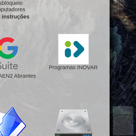
sbloqueio
putadores
r instruções
Programas INOVAR
 AEN2 Abrantes
▽