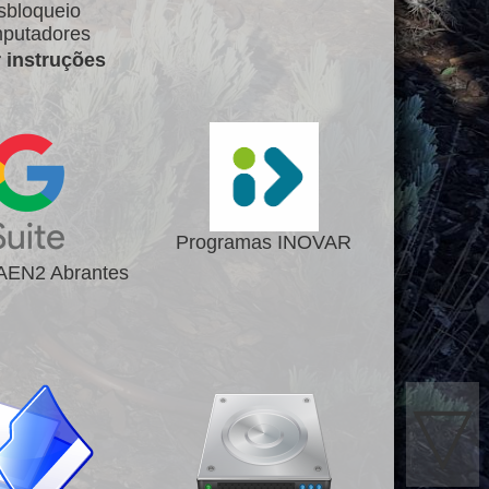
sbloqueio
putadores
r instruções
Programas INOVAR
 AEN2 Abrantes
▽