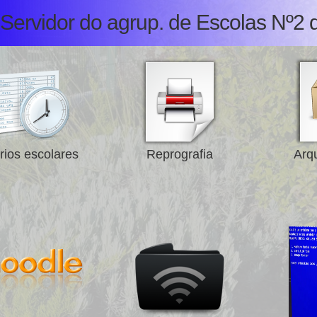
Servidor do agrup. de Escolas Nº2 
rios escolares
Reprografia
Arqu