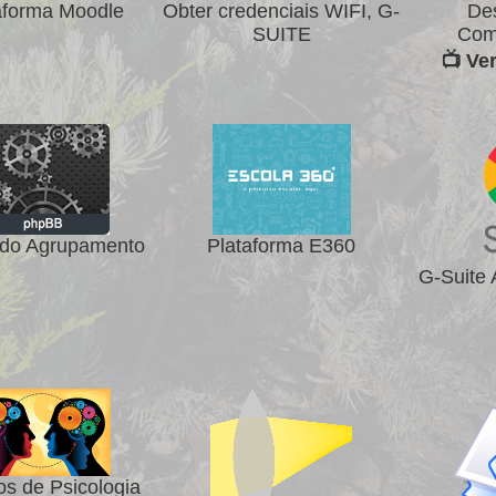
aforma Moodle
Obter credenciais WIFI, G-
De
SUITE
Com
📺 Ve
do Agrupamento
Plataforma E360
G-Suite
os de Psicologia