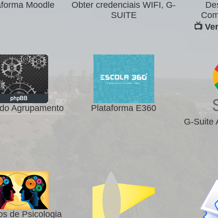
aforma Moodle
Obter credenciais WIFI, G-
De
SUITE
Com
📺 Ve
do Agrupamento
Plataforma E360
G-Suite
os de Psicologia