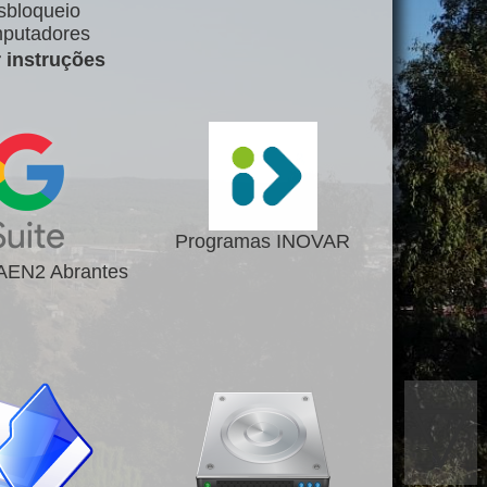
sbloqueio
putadores
r instruções
Programas INOVAR
 AEN2 Abrantes
▽