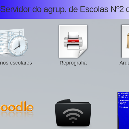
Servidor do agrup. de Escolas Nº2 
rios escolares
Reprografia
Arqu