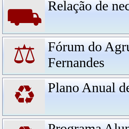
Relação de ne
⛟
Fórum do Agr
⚖
Fernandes
Plano Anual d
♻
Programa Alu