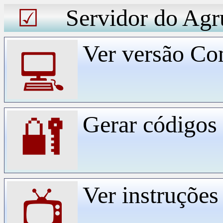
Servidor do Agr
☑
Ver versão Co
💻
Gerar código
🔐
Ver instruçõe
📺