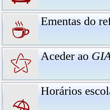
Ementas do ref
☕
Aceder ao
GIA
⚝
Horários escol
⛱