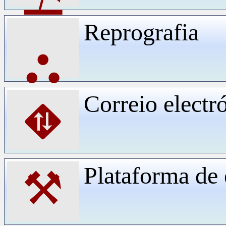
Reprografia
⛬
Correio electr
⛖
Plataforma d
⚒