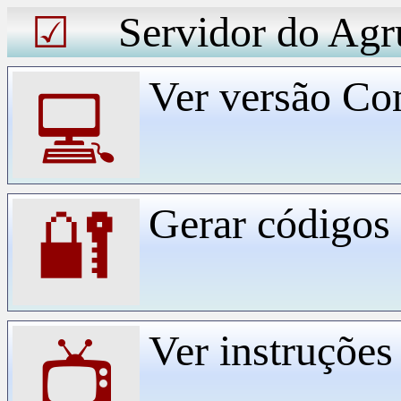
Servidor do Agr
☑
Ver versão Co
💻
Gerar código
🔐
Ver instruçõe
📺