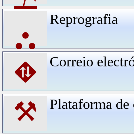
Reprografia
⛬
Correio electr
⛖
Plataforma d
⚒