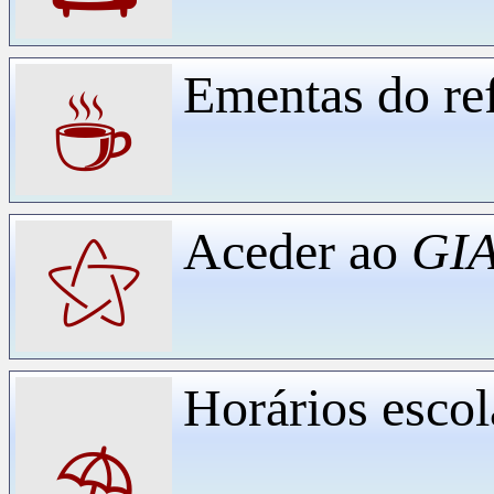
Ementas do ref
☕
Aceder ao
GIA
⚝
Horários escol
⛱