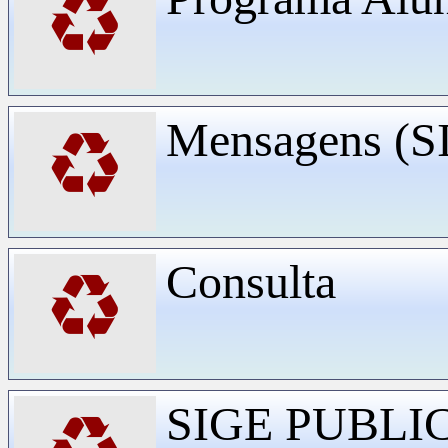
♻
Mensagens (
♻
Consulta
♻
SIGE PUBLI