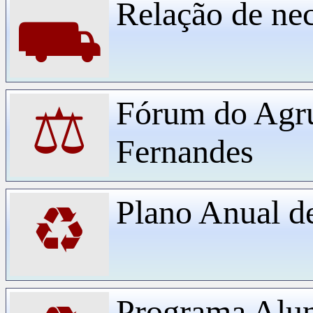
Relação de ne
⛟
Fórum do Agr
⚖
Fernandes
Plano Anual d
♻
Programa Alu