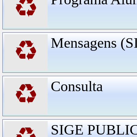
♻
Mensagens (
♻
Consulta
♻
SIGE PUBLI