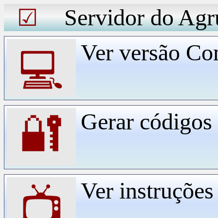
Servidor do Agr
☑
Ver versão Co
💻
Gerar código
🔐
Ver instruçõe
📺