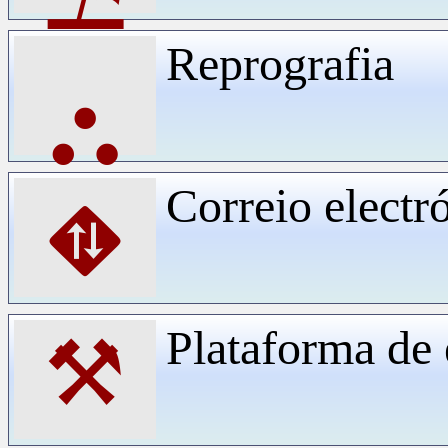
Reprografia
⛬
Correio electr
⛖
Plataforma d
⚒