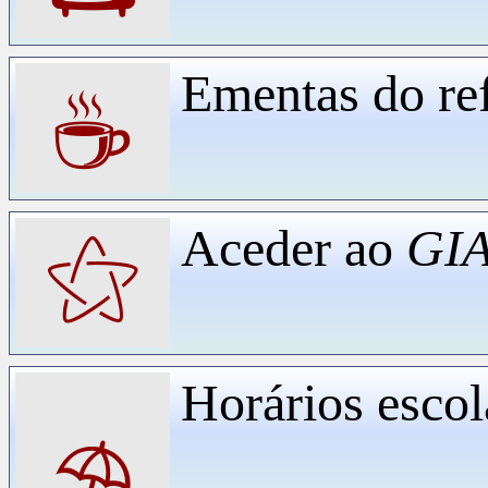
Ementas do ref
☕
Aceder ao
GIA
⚝
Horários escol
⛱