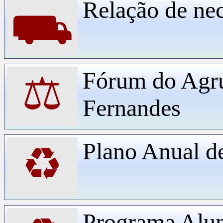
Relação de ne
⛟
Fórum do Agr
⚖
Fernandes
Plano Anual d
♻
Programa Alu