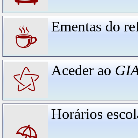
Ementas do ref
☕
Aceder ao
GIA
⚝
Horários escol
⛱