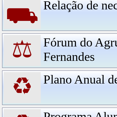
Relação de ne
⛟
Fórum do Agr
⚖
Fernandes
Plano Anual d
♻
Programa Alu