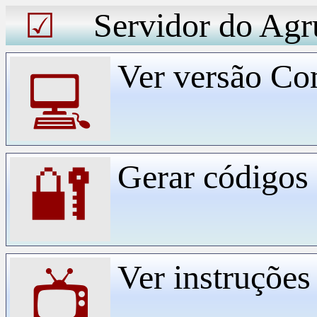
Servidor do Agr
☑
Ver versão Co
💻
Gerar código
🔐
Ver instruçõe
📺