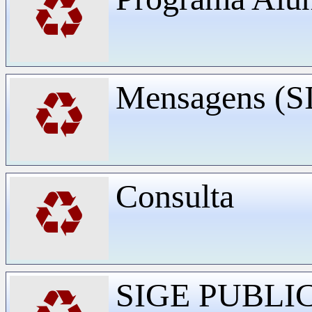
♻
Mensagens (
♻
Consulta
♻
SIGE PUBLI