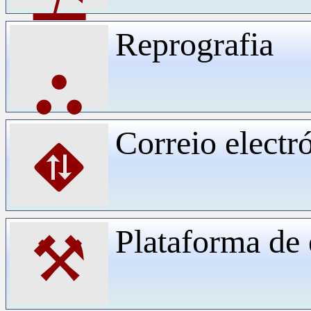
Reprografia
⛬
Correio electr
⛖
Plataforma d
⚒