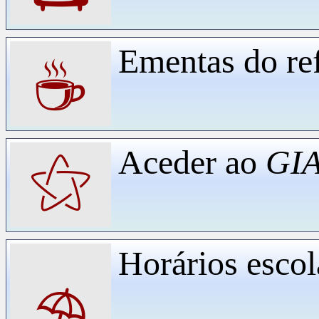
Ementas do ref
☕
Aceder ao
GIA
⚝
Horários escol
⛱