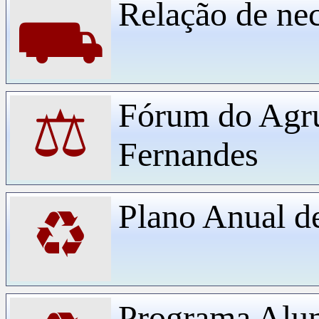
Relação de ne
⛟
Fórum do Agr
⚖
Fernandes
Plano Anual d
♻
Programa Alu