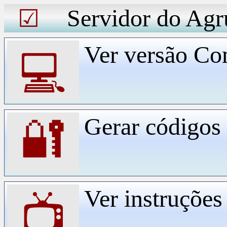
Servidor do Agr
☑
Ver versão Co
💻
Gerar código
🔐
Ver instruçõe
📺