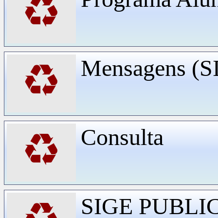
♻
Mensagens (
♻
Consulta
♻
SIGE PUBLI