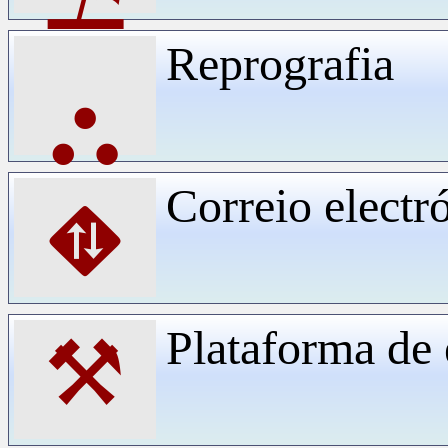
Reprografia
⛬
Correio electr
⛖
Plataforma d
⚒