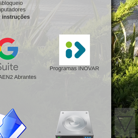
sbloqueio
putadores
r instruções
Programas INOVAR
 AEN2 Abrantes
▽