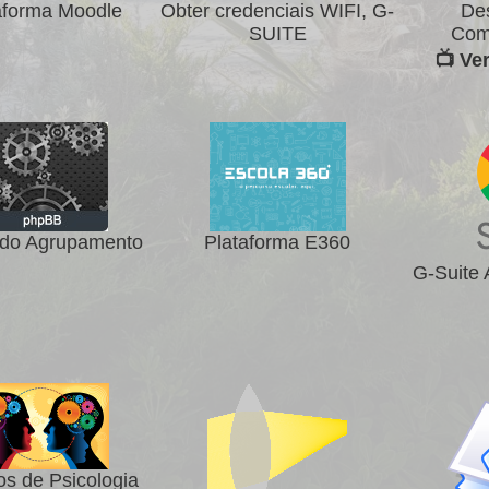
aforma Moodle
Obter credenciais WIFI, G-
De
SUITE
Com
📺 Ve
do Agrupamento
Plataforma E360
G-Suite
os de Psicologia