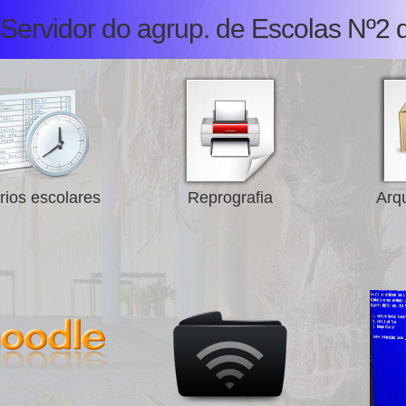
Servidor do agrup. de Escolas Nº2 
rios escolares
Reprografia
Arqu