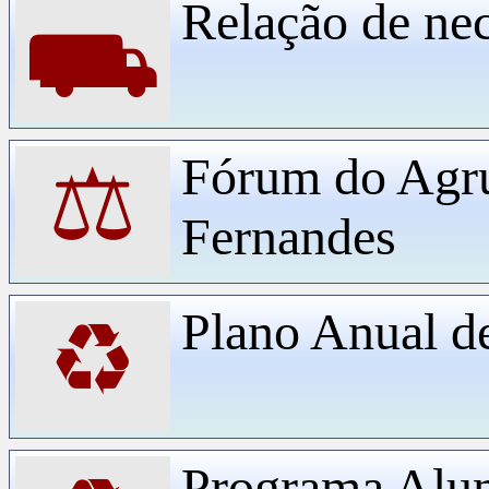
Relação de ne
⛟
Fórum do Agr
⚖
Fernandes
Plano Anual d
♻
Programa Alu