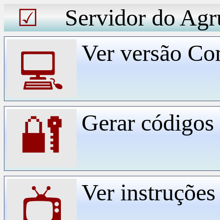
Servidor do Agr
☑
Ver versão Co
💻
Gerar código
🔐
Ver instruçõe
📺