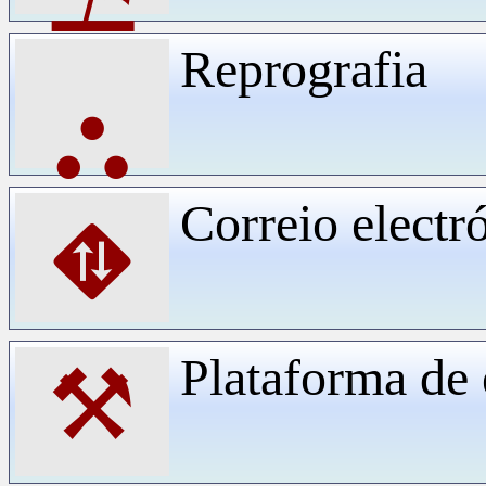
Reprografia
⛬
Correio electr
⛖
Plataforma d
⚒