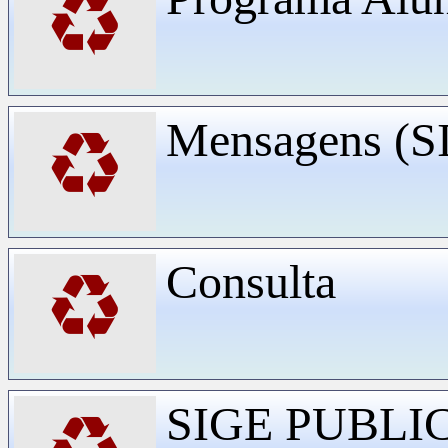
♻
Mensagens (
♻
Consulta
♻
SIGE PUBLI