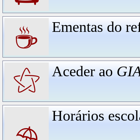
Ementas do ref
☕
Aceder ao
GIA
⚝
Horários escol
⛱