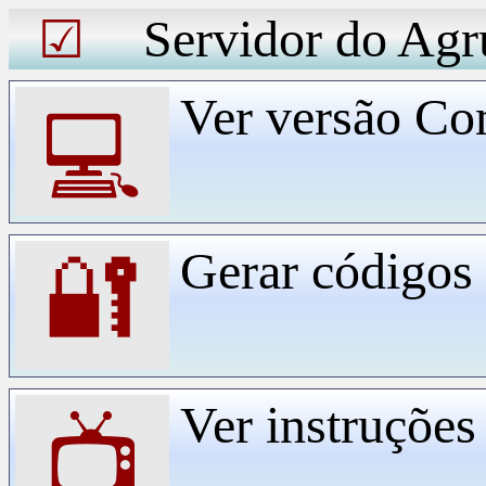
Servidor do Agr
☑
Ver versão Co
💻
Gerar código
🔐
Ver instruçõe
📺