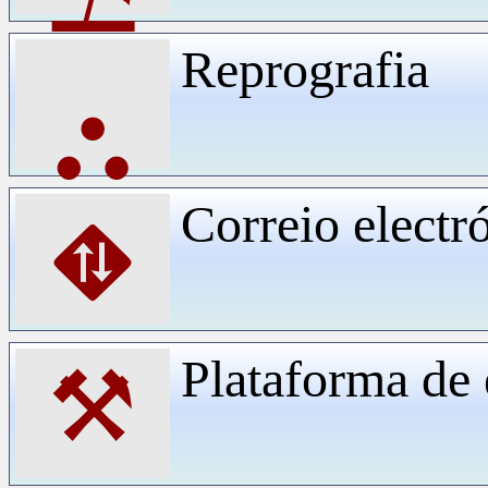
Reprografia
⛬
Correio electr
⛖
Plataforma d
⚒