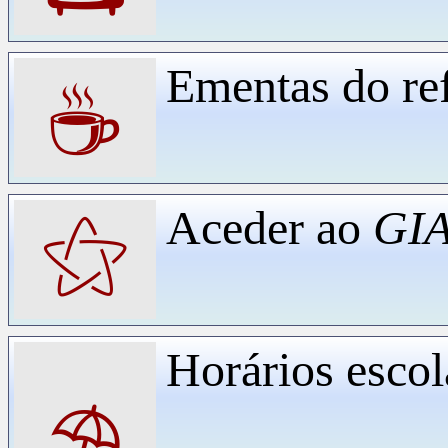
Ementas do ref
☕
Aceder ao
GIA
⚝
Horários escol
⛱