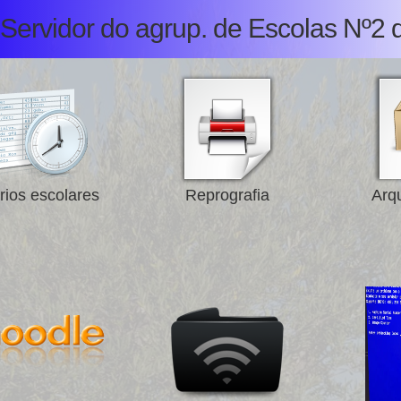
Servidor do agrup. de Escolas Nº2 
rios escolares
Reprografia
Arqu