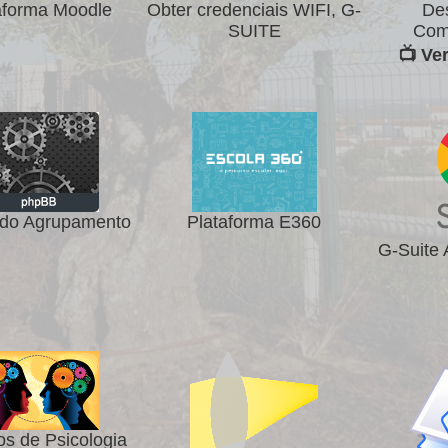
aforma Moodle
Obter credenciais WIFI, G-
De
SUITE
Com
📺 Ve
do Agrupamento
Plataforma E360
G-Suite
os de Psicologia