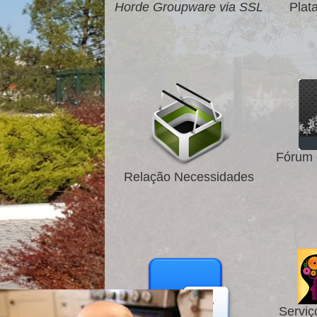
Horde Groupware via SSL
Plat
Fórum 
Relação Necessidades
Serviç