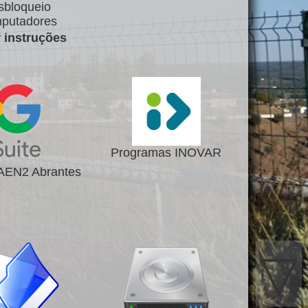
sbloqueio
putadores
r instruções
Programas INOVAR
 AEN2 Abrantes
▽