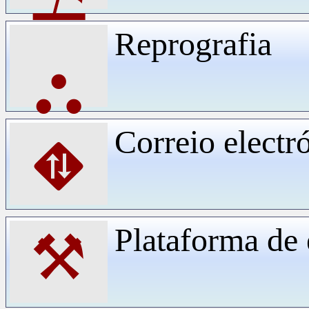
Reprografia
⛬
Correio electr
⛖
Plataforma d
⚒