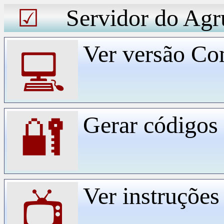
Servidor do Agr
☑
Ver versão Co
💻
Gerar código
🔐
Ver instruçõe
📺