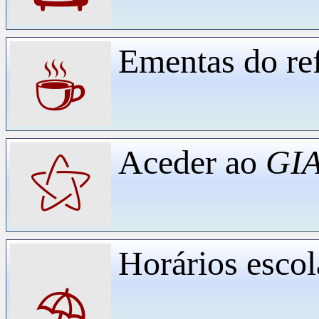
Ementas do ref
☕
Aceder ao
GIA
⚝
Horários escol
⛱