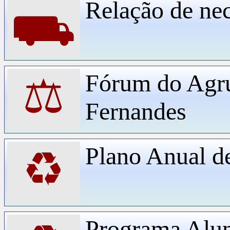
Relação de ne
⛟
Fórum do Agr
⚖
Fernandes
Plano Anual d
♻
Programa Alu