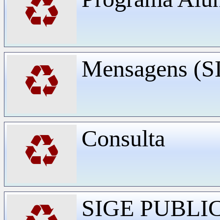
♻
Mensagens (
♻
Consulta
♻
SIGE PUBLI