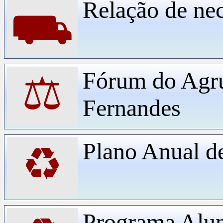
Relação de ne
⛟
Fórum do Agr
⚖
Fernandes
Plano Anual d
♻
Programa Alu