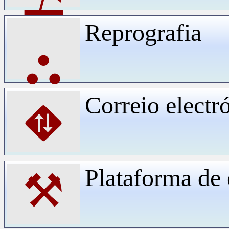
Reprografia
⛬
Correio electr
⛖
Plataforma d
⚒