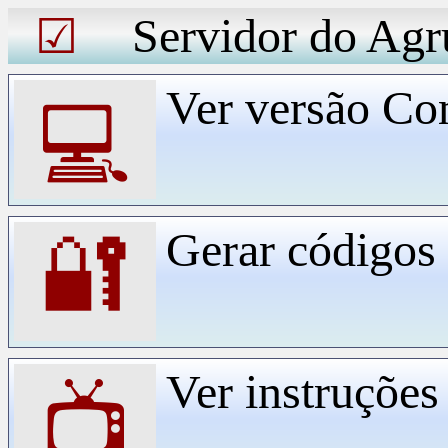
Servidor do Agr
☑
Ver versão Co
💻
Gerar código
🔐
Ver instruçõe
📺