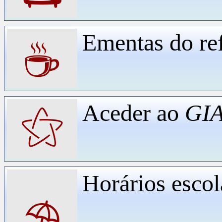
Ementas do ref
☕
Aceder ao
GIA
⚝
Horários escol
⛱