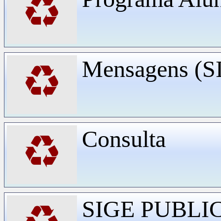
♻
Mensagens (
♻
Consulta
♻
SIGE PUBLI