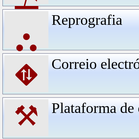
Reprografia
⛬
Correio electr
⛖
Plataforma d
⚒