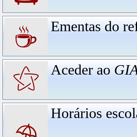
Ementas do ref
☕
Aceder ao
GIA
⚝
Horários escol
⛱