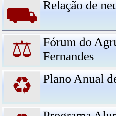
Relação de ne
⛟
Fórum do Agr
⚖
Fernandes
Plano Anual d
♻
Programa Alu