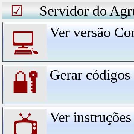
Servidor do Agr
☑
Ver versão Co
💻
Gerar código
🔐
Ver instruçõe
📺