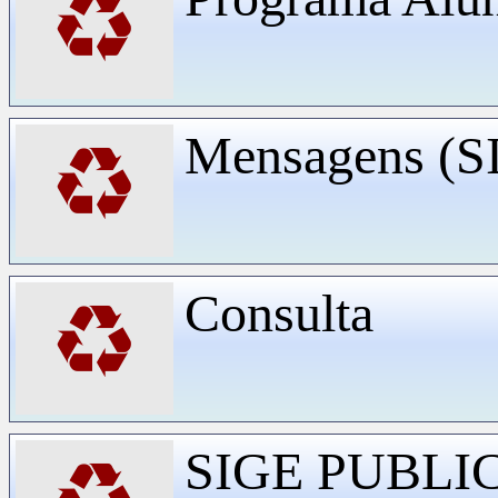
♻
Mensagens (
♻
Consulta
♻
SIGE PUBLI