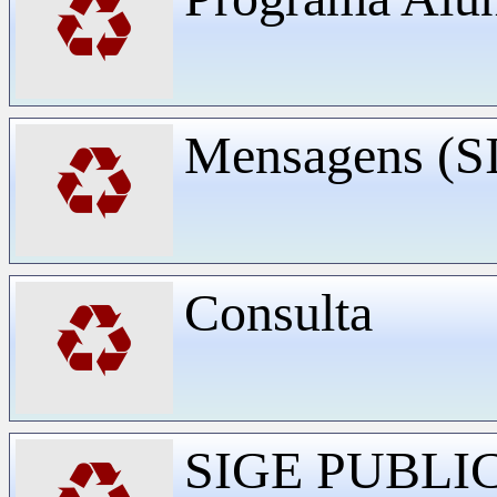
♻
Mensagens (
♻
Consulta
♻
SIGE PUBLI