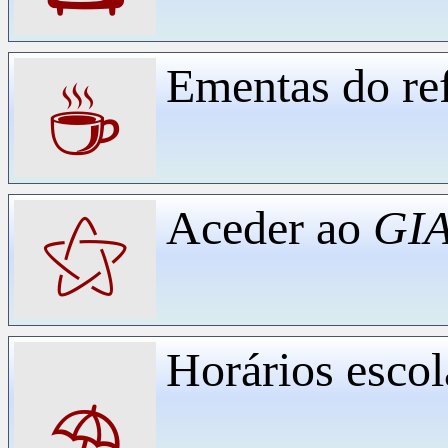
Ementas do ref
☕
Aceder ao
GIA
⚝
Horários escol
⛱