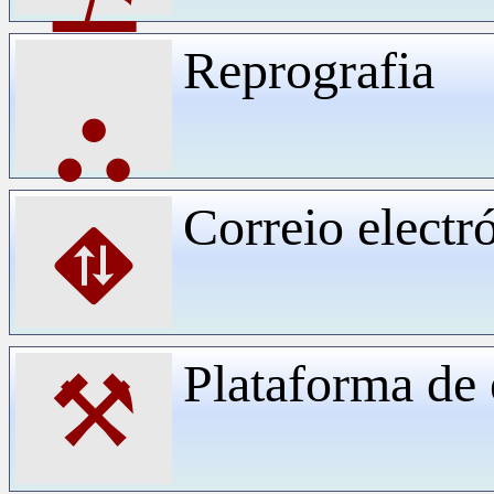
Reprografia
⛬
Correio electr
⛖
Plataforma d
⚒