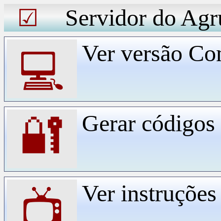
Servidor do Agr
☑
Ver versão Co
💻
Gerar código
🔐
Ver instruçõe
📺