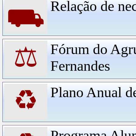
Relação de ne
⛟
Fórum do Agr
⚖
Fernandes
Plano Anual d
♻
Programa Alu