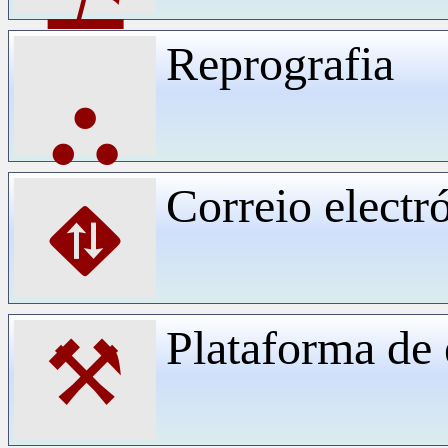
Reprografia
⛬
Correio electr
⛖
Plataforma d
⚒