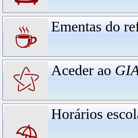
Ementas do ref
☕
Aceder ao
GIA
⚝
Horários escol
⛱