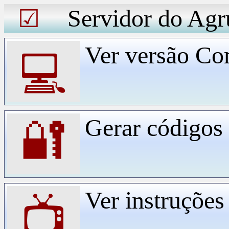
Servidor do Agr
☑
Ver versão Co
💻
Gerar código
🔐
Ver instruçõe
📺