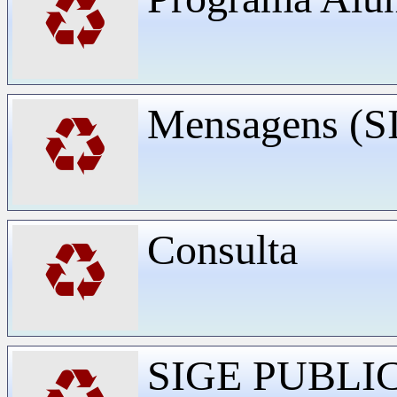
♻
Mensagens (
♻
Consulta
♻
SIGE PUBLI