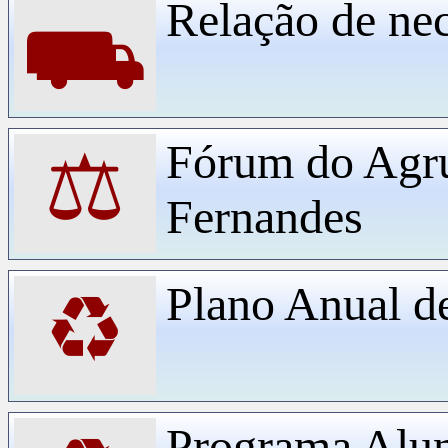
Relação de ne
⛟
Fórum do Agr
⚖
Fernandes
Plano Anual d
♻
Programa Alu