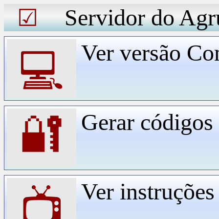
Servidor do Agr
☑
Ver versão Co
💻
Gerar código
🔐
Ver instruçõe
📺