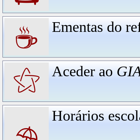
Ementas do ref
☕
Aceder ao
GIA
⚝
Horários escol
⛱