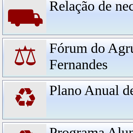
Relação de ne
⛟
Fórum do Agr
⚖
Fernandes
Plano Anual d
♻
Programa Alu