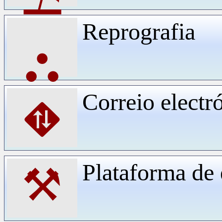
Reprografia
⛬
Correio electr
⛖
Plataforma d
⚒