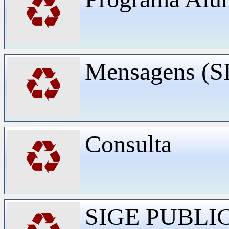
♻
Mensagens (
♻
Consulta
♻
SIGE PUBLI