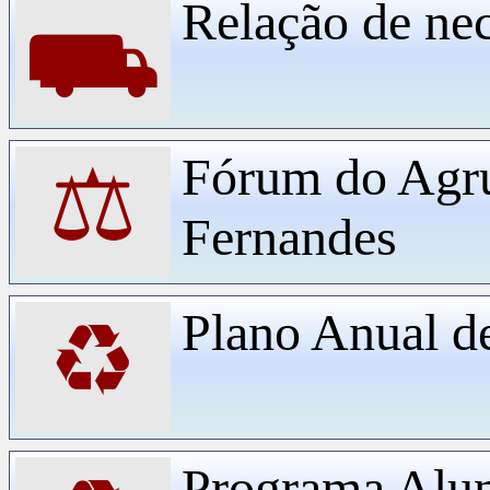
Relação de ne
⛟
Fórum do Agr
⚖
Fernandes
Plano Anual d
♻
Programa Alu