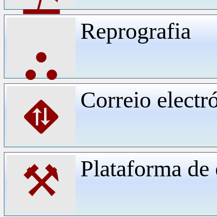
Reprografia
⛬
Correio electr
⛖
Plataforma d
⚒