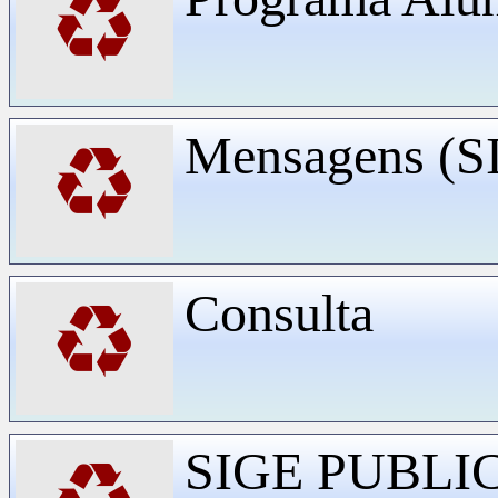
♻
Mensagens (
♻
Consulta
♻
SIGE PUBLI