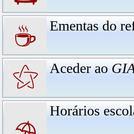
Ementas do ref
☕
Aceder ao
GIA
⚝
Horários escol
⛱