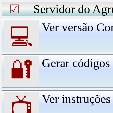
Servidor do Agr
☑
Ver versão Co
💻
Gerar código
🔐
Ver instruçõe
📺