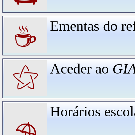
Ementas do ref
☕
Aceder ao
GIA
⚝
Horários escol
⛱