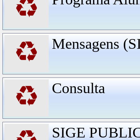
♻
Mensagens (
♻
Consulta
♻
SIGE PUBLI