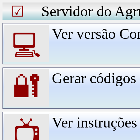
Servidor do Agr
☑
Ver versão Co
💻
Gerar código
🔐
Ver instruçõe
📺