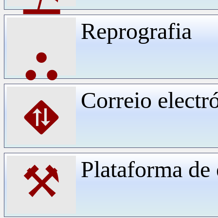
Reprografia
⛬
Correio electr
⛖
Plataforma d
⚒