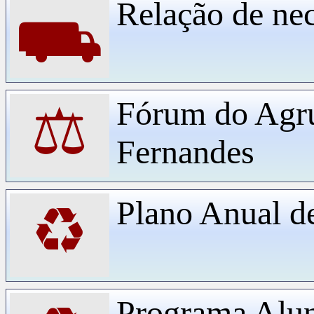
Relação de ne
⛟
Fórum do Agr
⚖
Fernandes
Plano Anual d
♻
Programa Alu