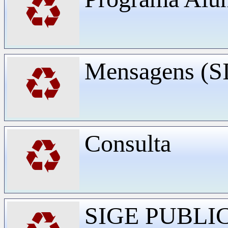
♻
Mensagens (
♻
Consulta
♻
SIGE PUBLI