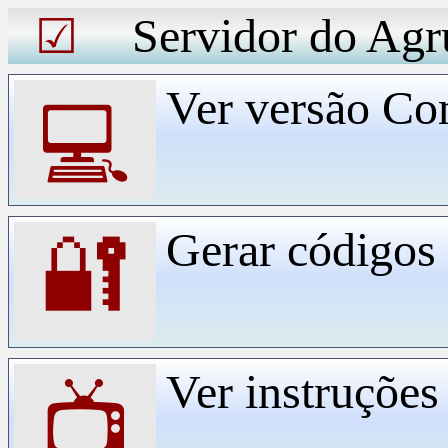
Servidor do Agr
☑
Ver versão Co
💻
Gerar código
🔐
Ver instruçõe
📺