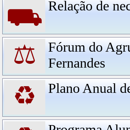
Relação de ne
⛟
Fórum do Agr
⚖
Fernandes
Plano Anual d
♻
Programa Alu