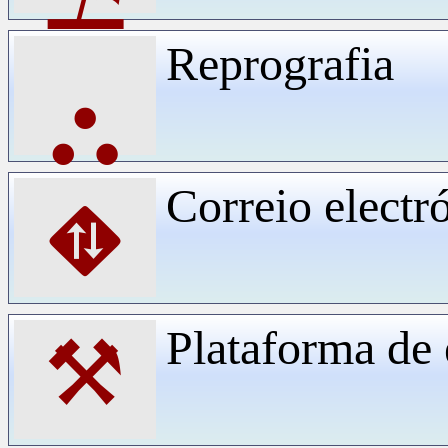
Reprografia
⛬
Correio electr
⛖
Plataforma d
⚒