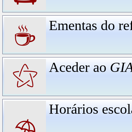
Ementas do ref
☕
Aceder ao
GIA
⚝
Horários escol
⛱