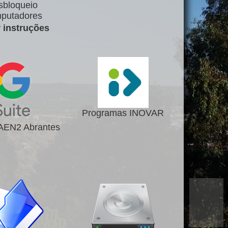
sbloqueio
putadores
r instruções
Programas INOVAR
 AEN2 Abrantes
▽