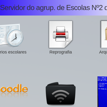
Servidor do agrup. de Escolas Nº2 
rios escolares
Reprografia
Arqu