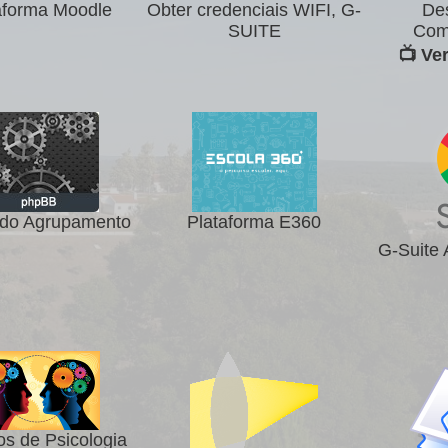
aforma Moodle
Obter credenciais WIFI, G-
De
SUITE
Com
📺 Ve
do Agrupamento
Plataforma E360
G-Suite
os de Psicologia