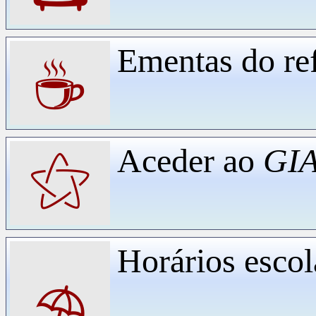
Ementas do ref
☕
Aceder ao
GIA
⚝
Horários escol
⛱