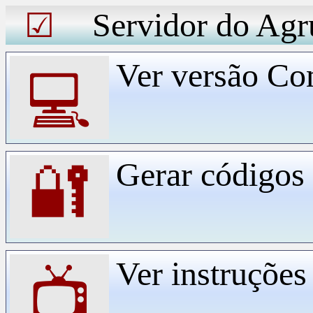
Servidor do Agr
☑
Ver versão Co
💻
Gerar código
🔐
Ver instruçõe
📺