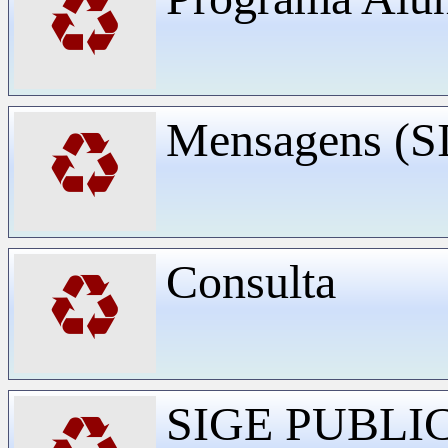
♻
Mensagens (
♻
Consulta
♻
SIGE PUBLI