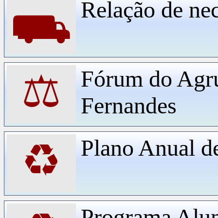
Relação de ne
⛟
Fórum do Agr
⚖
Fernandes
Plano Anual d
♻
Programa Alu