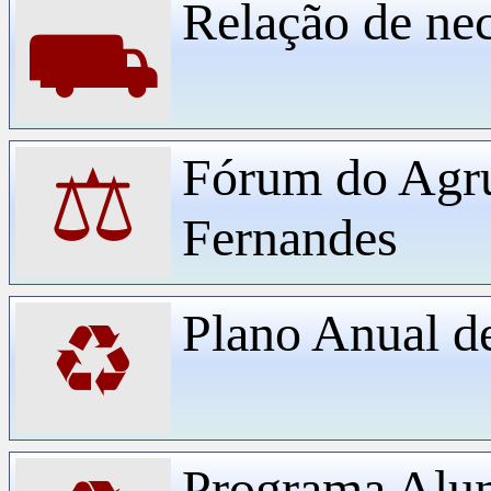
Relação de ne
⛟
Fórum do Agr
⚖
Fernandes
Plano Anual d
♻
Programa Alu