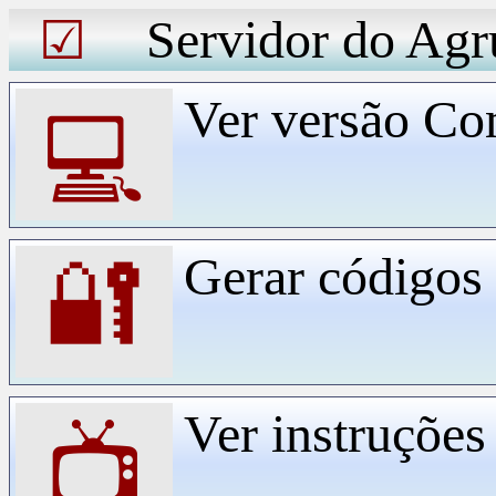
Servidor do Agr
☑
Ver versão Co
💻
Gerar código
🔐
Ver instruçõe
📺