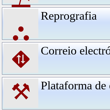
Reprografia
⛬
Correio electr
⛖
Plataforma d
⚒