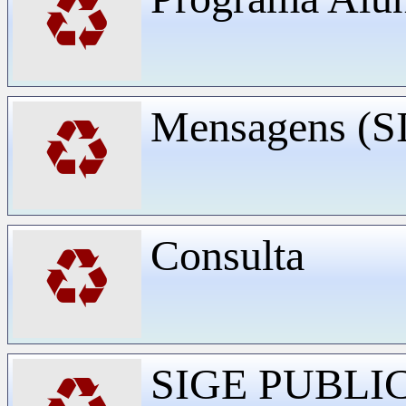
♻
Mensagens (
♻
Consulta
♻
SIGE PUBLI