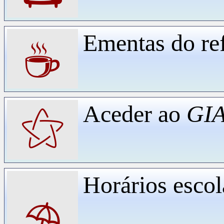
Ementas do ref
☕
Aceder ao
GIA
⚝
Horários escol
⛱