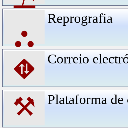
Reprografia
⛬
Correio electr
⛖
Plataforma d
⚒