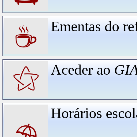
Ementas do ref
☕
Aceder ao
GIA
⚝
Horários escol
⛱