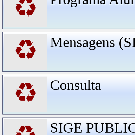
♻
Mensagens (
♻
Consulta
♻
SIGE PUBLI