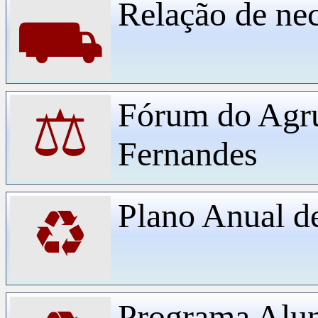
Relação de ne
⛟
Fórum do Agr
⚖
Fernandes
Plano Anual d
♻
Programa Alu