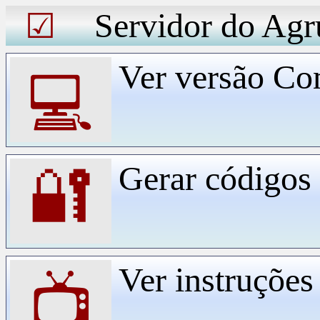
Servidor do Agr
☑
Ver versão Co
💻
Gerar código
🔐
Ver instruçõe
📺