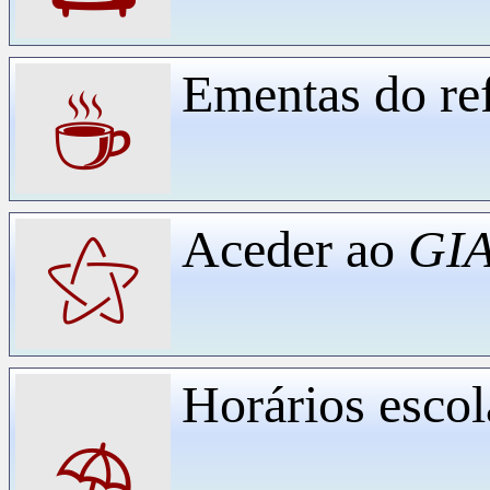
Ementas do ref
☕
Aceder ao
GIA
⚝
Horários escol
⛱