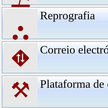
Reprografia
⛬
Correio electr
⛖
Plataforma d
⚒