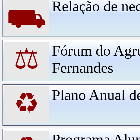
Relação de ne
⛟
Fórum do Agr
⚖
Fernandes
Plano Anual d
♻
Programa Alu