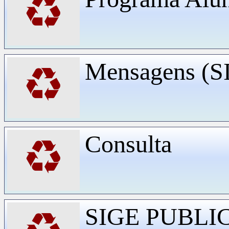
♻
Mensagens (
♻
Consulta
♻
SIGE PUBLI