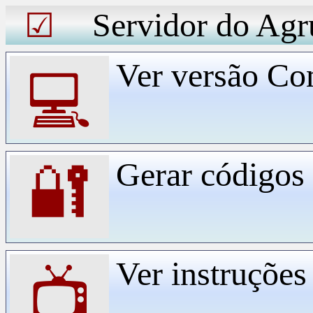
Servidor do Agr
☑
Ver versão Co
💻
Gerar código
🔐
Ver instruçõe
📺