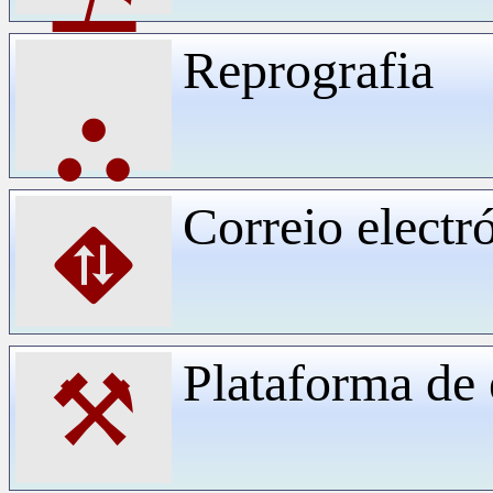
Reprografia
⛬
Correio electr
⛖
Plataforma d
⚒