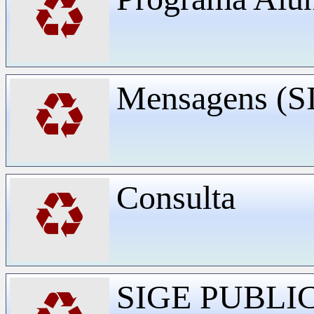
♻
Mensagens (
♻
Consulta
♻
SIGE PUBLI