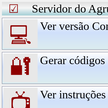
Servidor do Agr
☑
Ver versão Co
💻
Gerar código
🔐
Ver instruçõe
📺