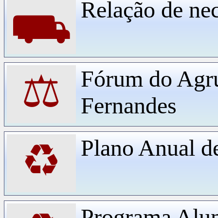
Relação de ne
⛟
Fórum do Agr
⚖
Fernandes
Plano Anual d
♻
Programa Alu