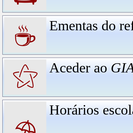
Ementas do ref
☕
Aceder ao
GIA
⚝
Horários escol
⛱