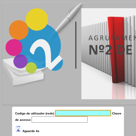
Codigo de utilizador (rede)
Chave
de acesso
Aguarde 3s